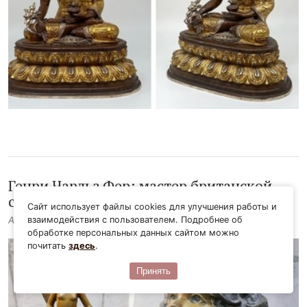
Генри Чарльз Фер: мастер британской
скульптуры
Сайт использует файлы cookies для улучшения работы и
взаимодействия с пользователем. Подробнее об
Автор:
Галерея Берсоантик.
Дата:
08 мая 2025, 2:11
обработке персональных данных сайтом можно
почитать
здесь
.
Принять