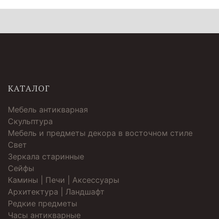
КАТАЛОГ
Мебель антикварная
Скульптура
Мебель и предметы декора в восточном стиле
Свет
Зеркала старинные
Cейфы
Камины | Печи | Аксессуары
Архитектура | Ландшафт
Редкие предметы
Часы антикварные