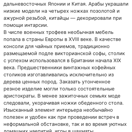
дальневосточных Японии и Китая. Арабы украшали
низкие модели на четырех ножках позолотой и
ажурной резьбой, китайцы — декорировали при
помощи интарсии.
В числе военных трофеев необычная мебель
попала в страны Европы в ⅩⅧ веке. В качестве
консоли для чайных приемов, традиционно
размещаемой подле викторианской софы, столик
с успехом использовался в Британии начала ⅩⅠⅩ
века. Предшественники винтажных кофейных
столиков изготавливались исключительно из
дерева ценных пород. Заказать утонченное
резное изделие могли только состоятельные
аристократы. В менее зажиточных семьях моде
следовали, укорачивая ножки обеденного стола.
Изысканный элемент интерьера необычайно
полезен и удобен как при проведении встреч в
неформальной обстановке, так и во время уютных
домашних чаепитий, игры в шахматы.