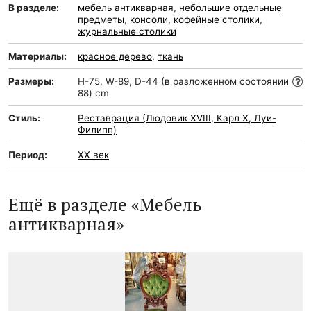
В разделе:
мебель антикварная
,
небольшие отдельные
предметы
,
консоли
,
кофейные столики
,
журнальные столики
Материалы:
красное дерево
,
ткань
Размеры:
H-75, W-89, D-44 (в разложенном состоянии
88) cm
Стиль:
Реставрация (Людовик XVIII, Карл Х, Луи-
Филипп)
Период:
XX век
Ещё в разделе «Мебель
антикварная»