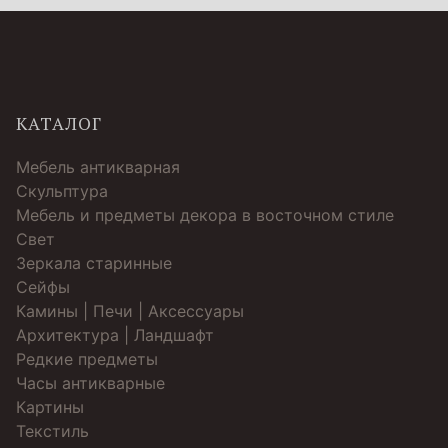
КАТАЛОГ
Мебель антикварная
Скульптура
Мебель и предметы декора в восточном стиле
Свет
Зеркала старинные
Cейфы
Камины | Печи | Аксессуары
Архитектура | Ландшафт
Редкие предметы
Часы антикварные
Картины
Текстиль