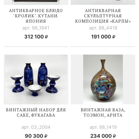
АНТИКВАРНОЕ БЛЮДО
АНТИКВАРНАЯ
"КРОЛИК". КУТАНИ.
СКУЛЬПТУРНАЯ
ЯПОНИЯ
КОМПОЗИЦИЯ «КАРПЫ»
арт. 88_1641
арт. 88_4418
312 100
191 000
ВИНТАЖНЫЙ НАБОР ДЛЯ
ВИНТАЖНАЯ ВАЗА,
САКЕ, ФУКАГАВА
ТОЭМОН, АРИТА
арт. 03_2004
арт. 88_1419
90 300
234 000