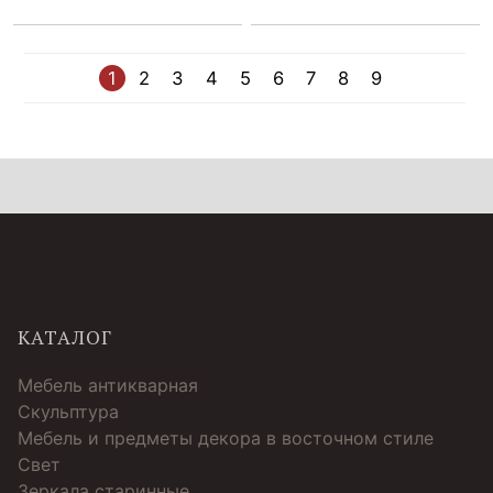
1
2
3
4
5
6
7
8
9
КАТАЛОГ
Мебель антикварная
Скульптура
Мебель и предметы декора в восточном стиле
Свет
Зеркала старинные