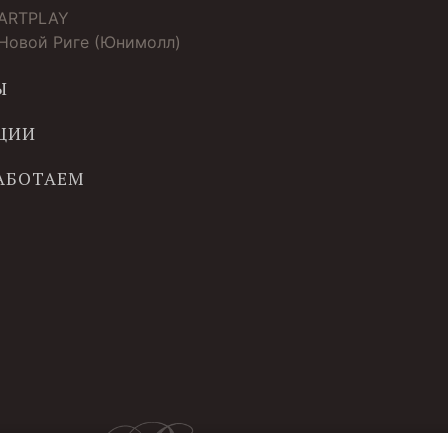
 ARTPLAY
 Новой Риге (Юнимолл)
Ы
ЦИИ
РАБОТАЕМ