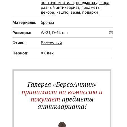
восточном стиле
,
предметы декора
,
разный антиквариат
,
предметы
декора
,
кашпо
,
вазы
,
подарки
Материалы:
бронза
Размеры:
W-31, D-14 cm
Стиль:
Восточный
Период:
XX век
Галерея «БерсоАнтик»
принимает на комиссию и
покупает
предметы
антиквариата!