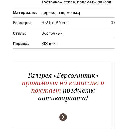
восточном стиле
,
предметы декора
Материалы:
дерево
,
лак
,
мрамор
Размеры:
H-81, d-59 cm
Стиль:
Восточный
Период:
XIX век
Галерея «БерсоАнтик»
принимает на комиссию и
покупает
предметы
антиквариата!