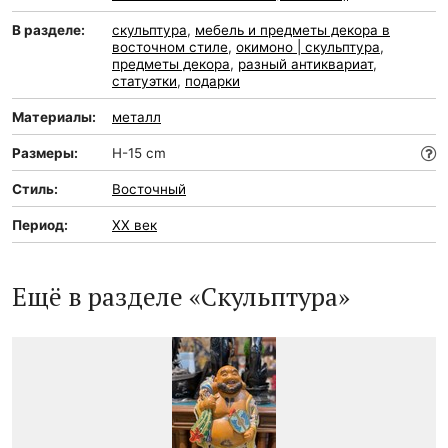
В разделе:
скульптура
,
мебель и предметы декора в
восточном стиле
,
окимоно | скульптура
,
предметы декора
,
разный антиквариат
,
статуэтки
,
подарки
Материалы:
металл
Размеры:
H-15 cm
Стиль:
Восточный
Период:
XX век
Ещё в разделе «Скульптура»