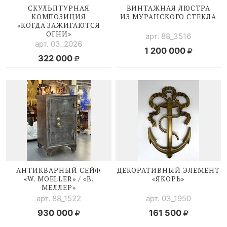
СКУЛЬПТУРНАЯ
ВИНТАЖНАЯ ЛЮСТРА
КОМПОЗИЦИЯ
ИЗ МУРАНСКОГО СТЕКЛА
«КОГДА ЗАЖИГАЮТСЯ
ОГНИ»
арт. 88_3516
арт. 03_2026
1 200 000
322 000
АНТИКВАРНЫЙ СЕЙФ
ДЕКОРАТИВНЫЙ ЭЛЕМЕНТ
«W. MOELLER» / «В.
«ЯКОРЬ»
МЕЛЛЕР»
арт. 88_1522
арт. 03_1950
930 000
161 500