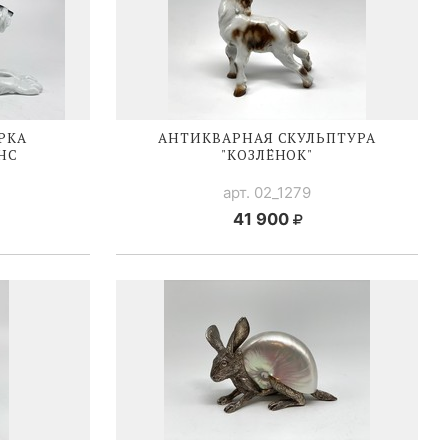
РКА
АНТИКВАРНАЯ СКУЛЬПТУРА
ЭНС
"КОЗЛЁНОК"
арт. 02_1279
41 900