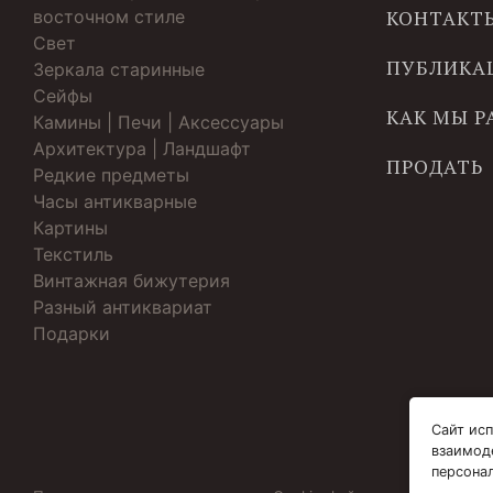
восточном стиле
КОНТАКТ
Свет
ПУБЛИКА
Зеркала старинные
Cейфы
КАК МЫ 
Камины | Печи | Аксессуары
Архитектура | Ландшафт
ПРОДАТЬ
Редкие предметы
Часы антикварные
Картины
Текстиль
Винтажная бижутерия
Разный антиквариат
Подарки
Сайт исп
взаимод
персона