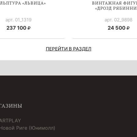
ЛЬПТУРА «ЛЬВИЦА»
ВИНТАЖНАЯ ФИГУ
«ДРОЗД РЯБИННИ
арт. 01_1319
арт. 02_9898
237 100
24 500
ПЕРЕЙТИ В РАЗДЕЛ
ГАЗИНЫ
 ARTPLAY
 Новой Риге (Юнимолл)