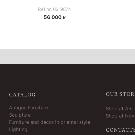
Ref nr. 02_9874
56 000
OUR STOR
CATALOG
Antique Furniture
Shop at AR
Sculpture
Shop at Nova
Furniture and décor in oriental style
Lighting
CONTACT