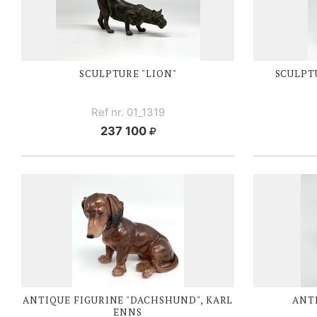
SCULPTURE "LION"
SCULPT
Ref nr. 01_1319
237 100
ANTIQUE FIGURINE "DACHSHUND", KARL
ANTI
ENNS