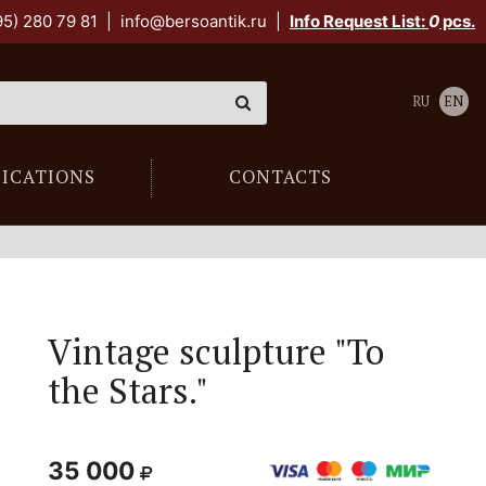
95) 280 79 81
|
info@bersoantik.ru
|
Info Request List:
0
pcs.
RU
EN
LICATIONS
CONTACTS
Vintage sculpture "To
the Stars."
35 000