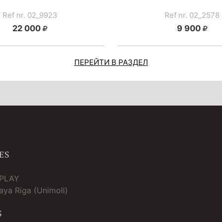
Ref nr. 02_9923
Ref nr. 02_2578
22 000
9 900
ПЕРЕЙТИ В РАЗДЕЛ
ES
TPLAY
ya Riga (Unimoll)
S