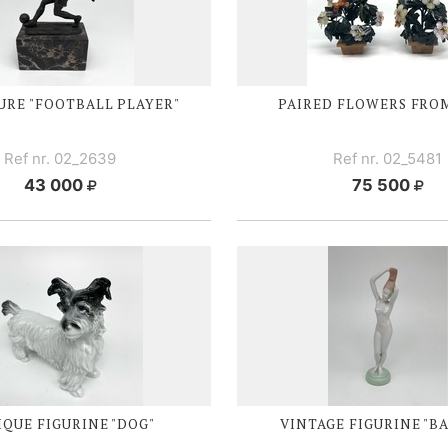
URE "FOOTBALL PLAYER"
PAIRED FLOWERS FRO
Ref nr. 02_2639
Ref nr. 02_5481
43 000
75 500
QUE FIGURINE "DOG"
VINTAGE FIGURINE "B