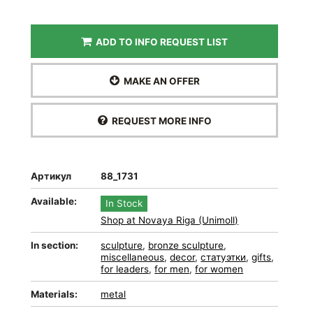
ADD TO INFO REQUEST LIST
MAKE AN OFFER
REQUEST MORE INFO
Артикул
88_1731
Available:
In Stock
Shop at Novaya Riga (Unimoll)
In section:
sculpture
,
bronze sculpture
,
miscellaneous
,
decor
,
статуэтки
,
gifts
,
for leaders
,
for men
,
for women
Materials:
metal