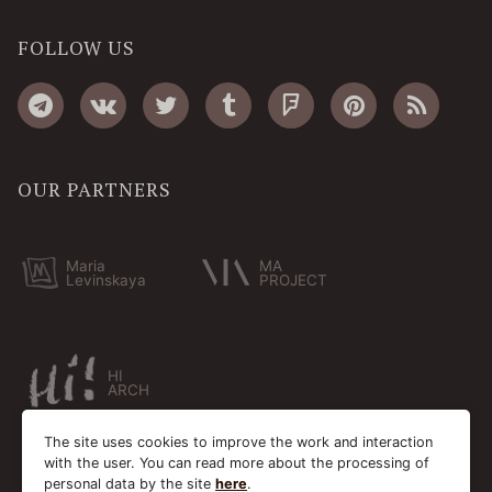
FOLLOW US
OUR PARTNERS
Maria
MA
Levinskaya
PROJECT
HI
ARCH
The site uses cookies to improve the work and interaction
with the user. You can read more about the processing of
personal data by the site
here
.