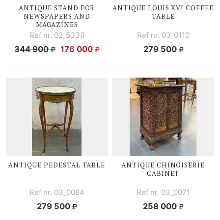
ANTIQUE STAND FOR
ANTIQUE
LOUIS XVI
COFFEE
NEWSPAPERS AND
TABLE
MAGAZINES
Ref nr. 02_5338
Ref nr. 03_0110
344 900
176 000
279 500
ANTIQUE PEDESTAL TABLE
ANTIQUE CHINOISERIE
CABINET
Ref nr. 03_0084
Ref nr. 03_0071
279 500
258 000