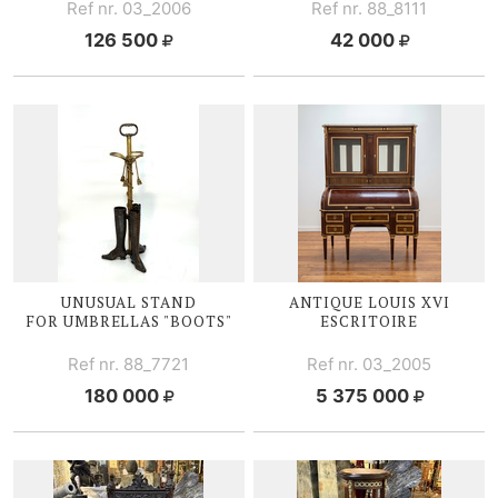
Ref nr. 03_2006
Ref nr. 88_8111
126 500
42 000
UNUSUAL STAND
ANTIQUE
LOUIS XVI
FOR UMBRELLAS "BOOTS"
ESCRITOIRE
Ref nr. 88_7721
Ref nr. 03_2005
180 000
5 375 000