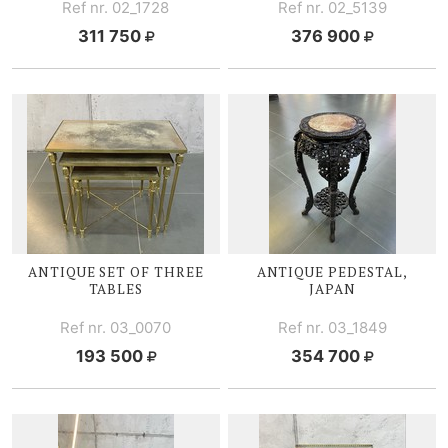
Ref nr. 02_1728
Ref nr. 02_5139
311 750
376 900
ANTIQUE SET OF THREE
ANTIQUE PEDESTAL,
TABLES
JAPAN
Ref nr. 03_0070
Ref nr. 03_1849
193 500
354 700