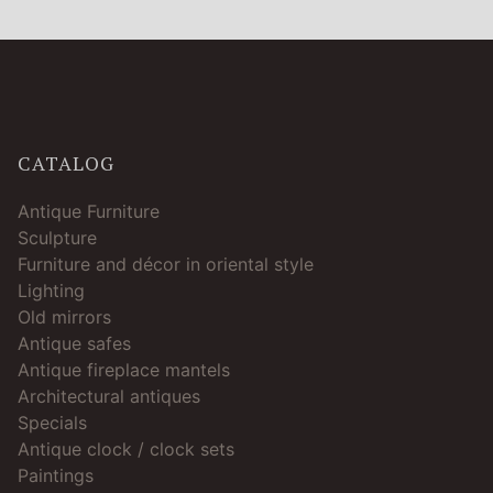
CATALOG
Antique Furniture
Sculpture
Furniture and décor in oriental style
Lighting
Old mirrors
Antique safes
Antique fireplace mantels
Architectural antiques
Specials
Antique clock / clock sets
Paintings