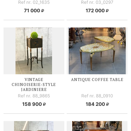
Ref nr. 02_1635
Ref nr. 03_0297
71 000
172 000
VINTAGE
ANTIQUE COFFEE TABLE
CHINOISERIE-STYLE
JARDINIERE
Ref nr. 88_9865
Ref nr. 88_0910
158 900
184 200