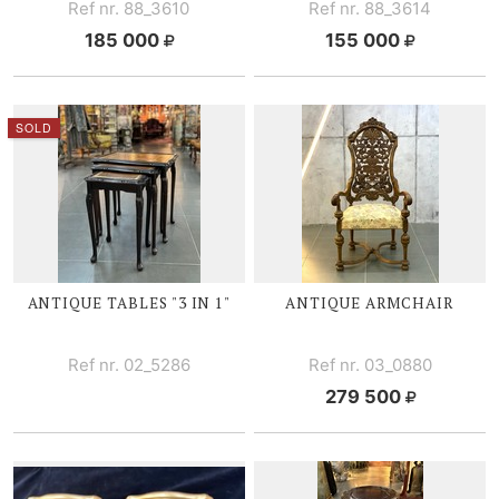
Ref nr. 88_3610
Ref nr. 88_3614
185 000
155 000
SOLD
ANTIQUE TABLES "3 IN 1"
ANTIQUE ARMCHAIR
Ref nr. 02_5286
Ref nr. 03_0880
279 500