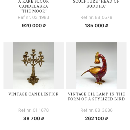
A RARE FLOOR
SCULPTURE "HEAD OF
CANDELABRA
BUDDHA"
"THE MOOR"
Ref nr. 03_1983
Ref nr. 88_0578
920 000
185 000
VINTAGE CANDLESTICK
VINTAGE OIL LAMP IN THE
FORM OF A STYLIZED BIRD
Ref nr. 01_1678
Ref nr. 88_3686
38 700
262 100