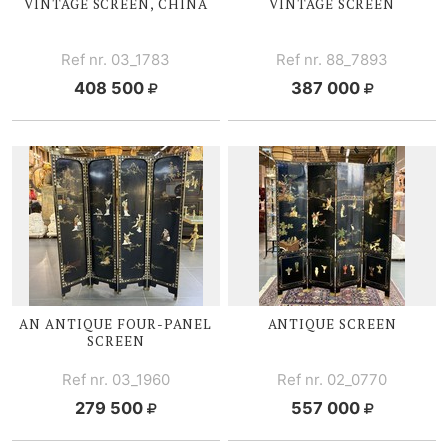
VINTAGE SCREEN, CHINA
VINTAGE SCREEN
Ref nr. 03_1783
Ref nr. 88_7893
408 500
387 000
AN ANTIQUE
FOUR-PANEL
ANTIQUE SCREEN
SCREEN
Ref nr. 03_1960
Ref nr. 02_0770
279 500
557 000