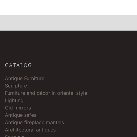
CATALOG
Antique Furniture
Sculpture
Furniture and décor in oriental style
Lighting
Old mirrors
Antique safes
Antique fireplace mantels
Architectural antiques