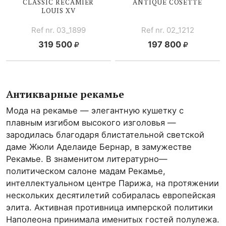
CLASSIC RECAMIER
ANTIQUE COSETTE
LOUIS XV
Ref nr. 03_1899
Ref nr. 02_1212
319 500
197 800
Антикварные рекамье
Мода на рекамье — элегантную кушетку с
плавным изгибом высокого изголовья —
зародилась благодаря блистательной светской
даме Жюли Аделаиде Бернар, в замужестве
Рекамье. В знаменитом литературно—
политическом салоне мадам Рекамье,
интеллектуальном центре Парижа, на протяжении
нескольких десятилетий собиралась европейская
элита. Активная противница имперской политики
Наполеона принимала именитых гостей полулежа.