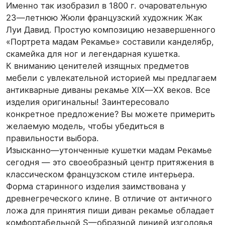
Именно так изобразил в 1800 г. очаровательную
23—летнюю Жюли французский художник Жак
Луи Давид. Простую композицию незавершенного
«Портрета мадам Рекамье» составили канделябр,
скамейка для ног и легендарная кушетка.
К вниманию ценителей изящных предметов
мебели с увлекательной историей мы предлагаем
антикварные диваны рекамье ⅩⅠⅩ—ⅩⅩ веков. Все
изделия оригинальны! Заинтересовало
конкретное предложение? Вы можете примерить
желаемую модель, чтобы убедиться в
правильности выбора.
Изысканно—утонченные кушетки мадам Рекамье
сегодня — это своеобразный центр притяжения в
классическом французском стиле интерьера.
Форма старинного изделия заимствована у
древнегреческого клине. В отличие от античного
ложа для принятия пиши диван рекамье обладает
комфортабельной S—образной линией изголовья