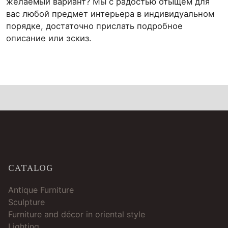
желаемый вариант? Мы с радостью отыщем для
вас любой предмет интерьера в индивидуальном
порядке, достаточно прислать подробное
описание или эскиз.
CATALOG
Antique Furniture
Sculpture
Furniture and décor in oriental style
Lighting