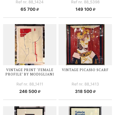
Ref nr. 88_1424
Ref nr. 88_5398
65 700
149 100
VINTAGE PRINT "FEMALE
VINTAGE PICASSO SCARF
PROFILE" BY MODIGLIANI
Ref nr. 88_1411
Ref nr. 88_1413
246 500
318 500