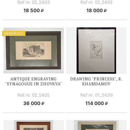
Ref nr. 02_5403
Ref nr. 02_5402
18 500
18 000
RESERVED
ANTIQUE ENGRAVING
DRAWING "PRINCESS", R.
"SYNAGOGUE IN ZHOVKVA"
KHAMDAMOV
Ref nr. 02_5405
Ref nr. 01_3439
36 000
114 000