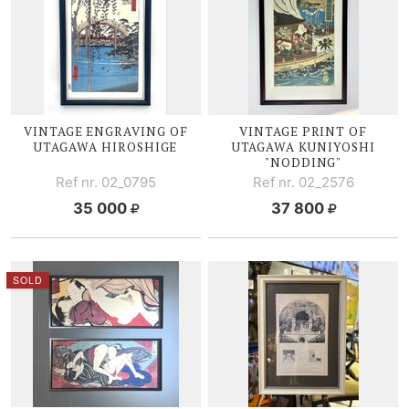
VINTAGE ENGRAVING OF
VINTAGE PRINT OF
UTAGAWA HIROSHIGE
UTAGAWA KUNIYOSHI
"NODDING"
Ref nr. 02_0795
Ref nr. 02_2576
35 000
37 800
SOLD