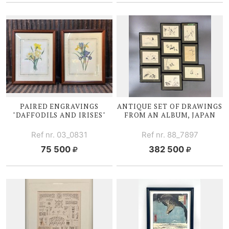
PAIRED ENGRAVINGS
ANTIQUE SET OF DRAWINGS
"DAFFODILS
AND I
RISES"
FROM AN ALBUM, JAPAN
Ref nr. 03_0831
Ref nr. 88_7897
75 500
382 500