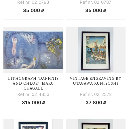
Ref nr. 02_0793
Ref nr. 02_0787
35 000
35 000
LITHOGRAPH "DAPHNIS
VINTAGE ENGRAVING BY
AND CHLOE", MARC
UTAGAWA KUNIYOSHI
CHAGALL
Ref nr. 02_4853
Ref nr. 02_2572
315 000
37 800