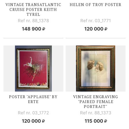
VINTAGE TRANSATLANTIC
HELEN OF TROY POSTER
CRUISE POSTER KEITH
TYREL
Ref nr. 88_1378
Ref nr. 03_1771
148 900
120 000
POSTER "APPLAUSE" BY
VINTAGE ENGRAVING
ERTE
"PAIRED FEMALE
PORTRAIT"
Ref nr. 03_1772
Ref nr. 88_1373
120 000
115 000