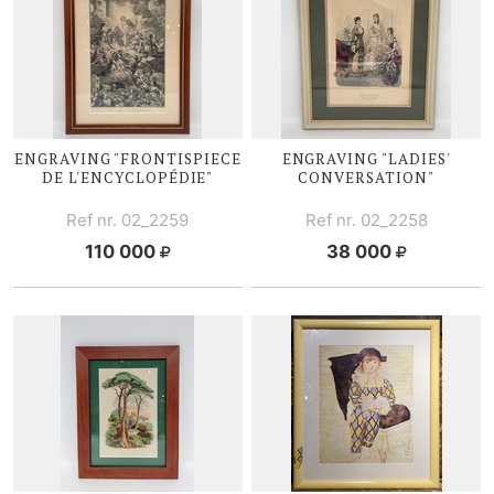
ENGRAVING "FRONTISPIECE
ENGRAVING "LADIES'
DE L'ENCYCLOPÉDIE"
CONVERSATION"
Ref nr. 02_2259
Ref nr. 02_2258
110 000
38 000