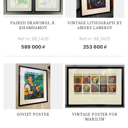
PAIRED DRAWINGS, R.
VINTAGE LITHOGRAPH BY
KHAMDAMOV
ANDRE LANSKOY
Ref nr. 88_1426
Ref nr. 88_1425
589 000
253 600
SOVIET POSTER
VINTAGE POSTER FOR
"MARILYN"