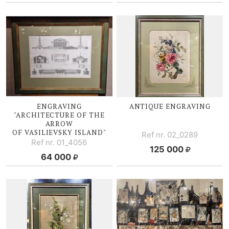
ENGRAVING
ANTIQUE ENGRAVING
"ARCHITECTURE OF THE
ARROW
OF V
ASILIEVSKY I
SLAND"
Ref nr. 02_0289
Ref nr. 01_4056
125 000
64 000