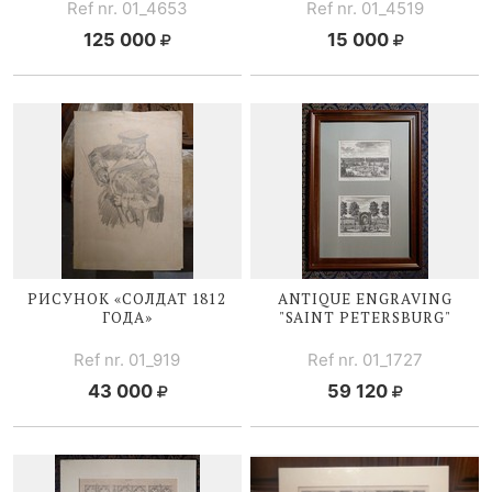
Ref nr. 01_4653
Ref nr. 01_4519
125 000
15 000
РИСУНОК «СОЛДАТ 1812
ANTIQUE ENGRAVING
ГОДА»
"SAINT PETERSBURG"
Ref nr. 01_919
Ref nr. 01_1727
43 000
59 120