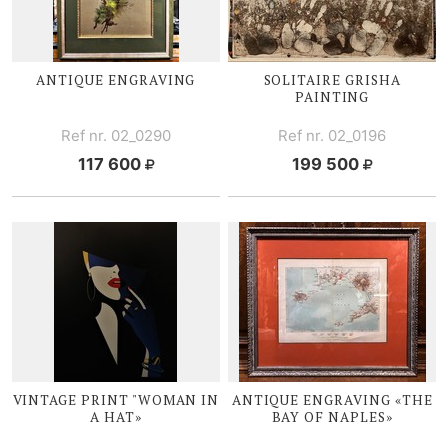
ANTIQUE ENGRAVING
SOLITAIRE GRISHA
PAINTING
Ref nr. 02_0290
Ref nr. 02_0196
117 600
199 500
VINTAGE PRINT "WOMAN IN
ANTIQUE ENGRAVING «THE
A HAT»
BAY OF NAPLES»