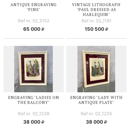
ANTIQUE ENGRAVING
VINTAGE LITHOGRAPH
"PINE"
"PAUL DRESSED AS
HARLEQUIN"
Ref nr. 02_5152
Ref nr. 02_1191
65 000
150 500
ENGRAVING "LADIES ON
ENGRAVING "LADY WITH
THE BALCONY"
ANTIQUE PLATE"
Ref nr. 02_1238
Ref nr. 02_1235
38 000
38 000