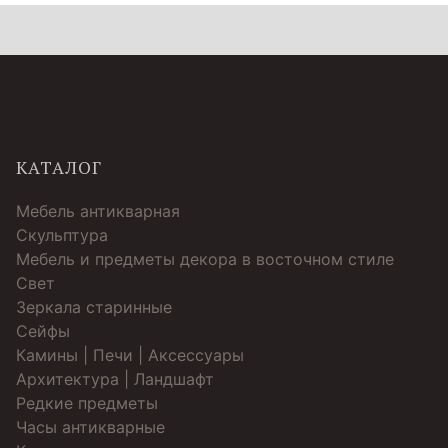
КАТАЛОГ
Мебель антикварная
Скульптура
Мебель и предметы декора в восточном стиле
Свет
Зеркала старинные
Cейфы
Камины | Печи | Аксессуары
Архитектура | Ландшафт
Редкие предметы
Часы антикварные