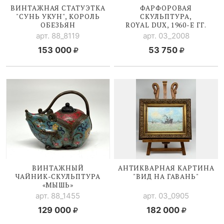
ВИНТАЖНАЯ СТАТУЭТКА
ФАРФОРОВАЯ
"СУНЬ УКУН", КОРОЛЬ
СКУЛЬПТУРА,
ОБЕЗЬЯН
ROYAL DUX,
1960-Е
ГГ.
арт. 88_8119
арт. 03_2008
153 000
53 750
ВИНТАЖНЫЙ
АНТИКВАРНАЯ КАРТИНА
ЧАЙНИК-СКУЛЬПТУРА
"ВИД НА ГАВАНЬ"
«МЫШЬ»
арт. 88_1455
арт. 03_0905
129 000
182 000