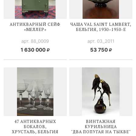
АНТИКВАРНЫЙ СЕЙФ
ЧАША V
AL SAINT LAMBERT,
«МЕЛЛЕР»
БЕЛЬГИЯ, 1930–
1950-Е
арт. 88_0009
арт. 03_2011
1 630 000
53 750
47 АНТИКВАРНЫХ
ВИНТАЖНАЯ
БОКАЛОВ,
КУРИЛЬНИЦА
ХРУСТАЛЬ, БЕЛЬГИЯ
"ДВА ПОПУГАЯ НА ТЫКВЕ"