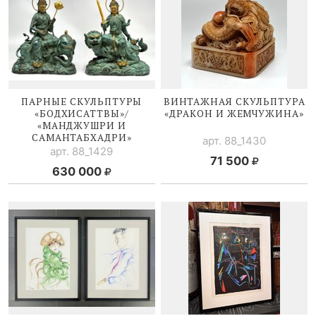
ПАРНЫЕ СКУЛЬПТУРЫ
ВИНТАЖНАЯ СКУЛЬПТУРА
«БОДХИСАТТВЫ»/
«ДРАКОН И ЖЕМЧУЖИНА»
«МАНДЖУШРИ И
САМАНТАБХАДРИ»
арт. 88_1430
арт. 88_1429
71 500
630 000