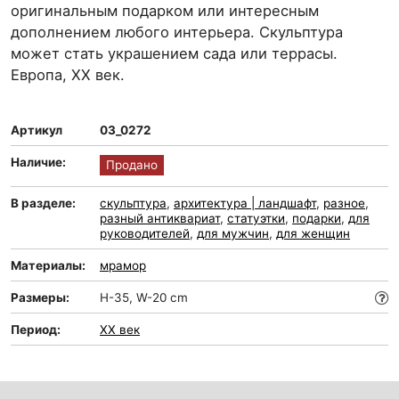
оригинальным подарком или интересным
дополнением любого интерьера. Скульптура
может стать украшением сада или террасы.
Европа, XX век.
Артикул
03_0272
Наличие:
Продано
В разделе:
скульптура
,
архитектура | ландшафт
,
разное
,
разный антиквариат
,
статуэтки
,
подарки
,
для
руководителей
,
для мужчин
,
для женщин
Материалы:
мрамор
Размеры:
H-35, W-20 cm
Период:
XX век