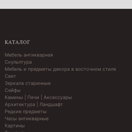
КАТАЛОГ
Мебель антикварная
Скульптура
Мебель и предметы декора в восточном стиле
Свет
Зеркала старинные
Cейфы
Камины | Печи | Аксессуары
Архитектура | Ландшафт
Редкие предметы
Часы антикварные
Картины