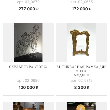
арт. 02_0679
арт. 02_0655
277 000
172 000
СКУЛЬПТУРА «ТОРС»
АНТИКВАРНАЯ РАМКА ДЛЯ
ФОТО,
МОДЕРН
арт. 02_0686
арт. 02_5812
120 000
8 300