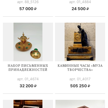
арт. 88_5126
арт. 01_4884
57 000
24 500
НАБОР ПИСЬМЕННЫХ
КАМИННЫЕ ЧАСЫ «МУЗА
ПРИНАДЛЕЖНОСТЕЙ
ТВОРЧЕСТВА»
арт. 01_4674
арт. 01_4017
32 200
505 250