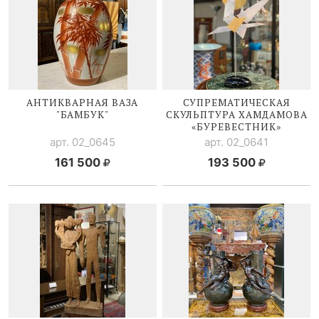
АНТИКВАРНАЯ ВАЗА
СУПРЕМАТИЧЕСКАЯ
"БАМБУК"
CКУЛЬПТУРА ХАМДАМОВА
«БУРЕВЕСТНИК»
арт. 02_0645
арт. 02_0641
161 500
193 500