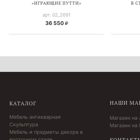
«ИГРАЮЩИЕ ПУТТИ»
В 
арт. 02_2691
36 550
НАШИ МА
КАТАЛОГ
Мебель антикварная
Магазин на
Скульптура
Магазин на
Мебель и предметы декора в
восточном стиле
КОНТАКТ