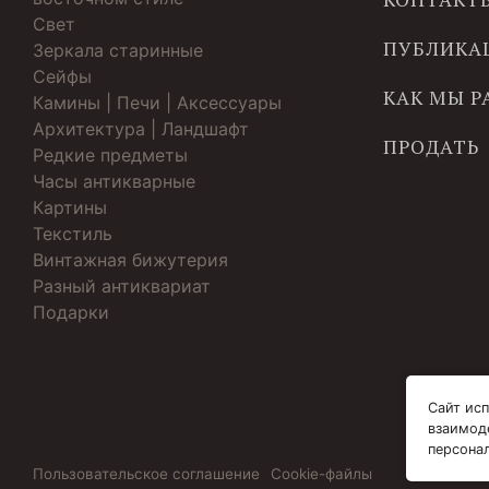
Свет
ПУБЛИКА
Зеркала старинные
Cейфы
КАК МЫ 
Камины | Печи | Аксессуары
Архитектура | Ландшафт
ПРОДАТЬ
Редкие предметы
Часы антикварные
Картины
Текстиль
Винтажная бижутерия
Разный антиквариат
Подарки
Сайт исп
взаимод
персона
Пользовательское соглашение
Cookie-файлы