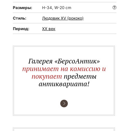
Размеры:
H-34, W-20 cm
Стиль:
Людовик XV (рококо)
Период:
XX век
Галерея «БерсоАнтик»
принимает на комиссию и
покупает
предметы
антиквариата!