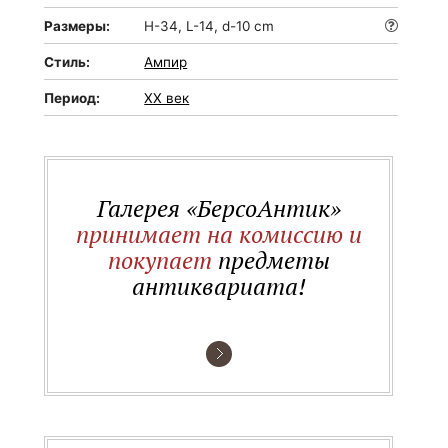
Размеры:
H-34, L-14, d-10 cm
Стиль:
Ампир
Период:
XX век
Галерея «БерсоАнтик»
принимает на комиссию и
покупает
предметы
антиквариата!