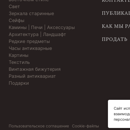
Свет
ПУБЛИКА
Зеркала старинные
Cейфы
КАК МЫ 
Камины | Печи | Аксессуары
Архитектура | Ландшафт
ПРОДАТЬ
Редкие предметы
Часы антикварные
Картины
Текстиль
Винтажная бижутерия
Разный антиквариат
Подарки
Сайт исп
взаимод
персона
Пользовательское соглашение
Cookie-файлы