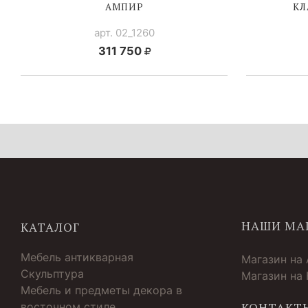
АМПИР
КЛ
арт. 02_1260
311 750
НАШИ МА
КАТАЛОГ
Мебель антикварная
Магазин на
Скульптура
Магазин на
Мебель и предметы декора в
восточном стиле
КОНТАКТ