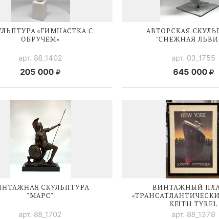
УЛЬПТУРА «ГИМНАСТКА С
АВТОРСКАЯ СКУЛЬ
ОБРУЧЕМ»
"СНЕЖНАЯ ЛЬВИ
арт. 88_1402
арт. 03_1755
205 000
645 000
ИНТАЖНАЯ СКУЛЬПТУРА
ВИНТАЖНЫЙ ПЛ
"МАРС"
«ТРАНСАТЛАНТИЧЕСКИ
KEITH TYREL
арт. 88_1702
арт. 88_1378