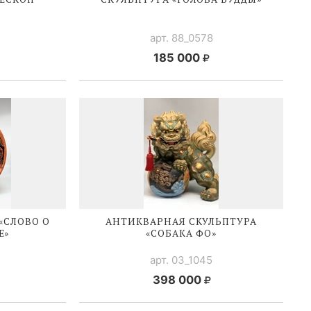
арт. 88_0578
185 000
«СЛОВО О
АНТИКВАРНАЯ СКУЛЬПТУРА
Е»
«СОБАКА ФО»
арт. 03_1045
398 000