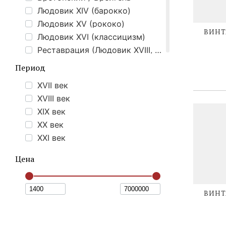
Людовик XIV (барокко)
Людовик XV (рококо)
ВИНТ
Людовик XVI (классицизм)
Реставрация (Людовик XVIII, Карл Х, Луи-Филипп)
Ампир
Период
Викторианский
XVII век
Историзм
XVIII век
Наполеон III
XIX век
Ар-нуво (модерн)
XX век
Ар-деко
XXI век
Охотничий стиль
Реализм
Цена
Mid-Сentury modern
Восточный
ВИНТ
Индастриал / лофт
Винтаж
Соцреализм