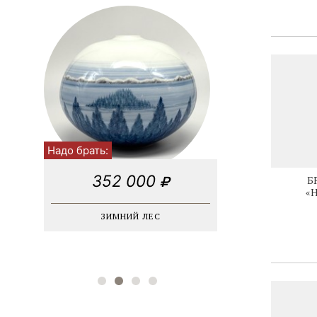
Модернизм
Морской
Абстракционизм
Кубизм
Надо брать:
352 000
Б
«
ЗИМНИЙ ЛЕС