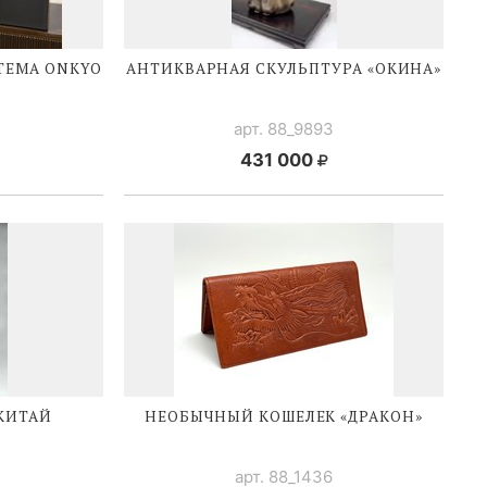
ТЕМА ONKYO
АНТИКВАРНАЯ СКУЛЬПТУРА «ОКИНА»
арт. 88_9893
431 000
 КИТАЙ
НЕОБЫЧНЫЙ КОШЕЛЕК «ДРАКОН»
арт. 88_1436