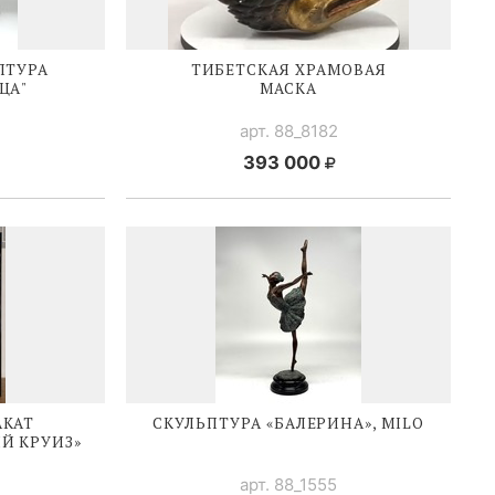
ПТУРА
ТИБЕТСКАЯ ХРАМОВАЯ
ЦА"
МАСКА
арт. 88_8182
393 000
АКАТ
СКУЛЬПТУРА «БАЛЕРИНА», MILO
Й КРУИЗ»
арт. 88_1555