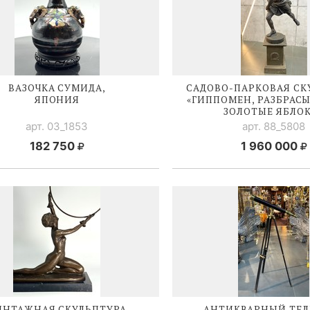
ВАЗОЧКА СУМИДА,
САДОВО-ПАРКОВАЯ
СК
ЯПОНИЯ
«ГИППОМЕН, РАЗБРА
ЗОЛОТЫЕ ЯБЛО
арт. 03_1853
арт. 88_5808
182 750
1 960 000
ИНТАЖНАЯ СКУЛЬПТУРА
АНТИКВАРНЫЙ ТЕЛ