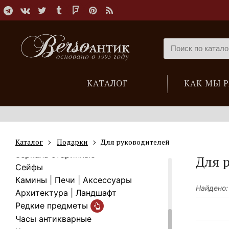
Новые поступления
КАТАЛОГ
КАК МЫ 
Мебель антикварная
Скульптура
Мебель и предметы декора в
восточном стиле
Свет
Каталог
Подарки
Для руководителей
Зеркала старинные
Для 
Cейфы
Камины | Печи | Аксессуары
Найдено:
Архитектура | Ландшафт
Редкие предметы
Часы антикварные