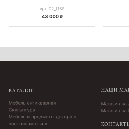
арт. 02_1168
43 000
НАШИ МА
КАТАЛОГ
Мебель антикварная
Магазин на
Скульптура
Магазин на
Мебель и предметы декора в
восточном стиле
КОНТАКТ