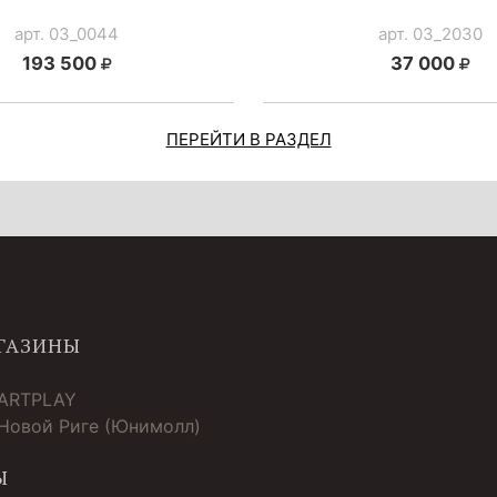
арт. 03_0044
арт. 03_2030
193 500
37 000
ПЕРЕЙТИ В РАЗДЕЛ
ГАЗИНЫ
 ARTPLAY
 Новой Риге (Юнимолл)
Ы