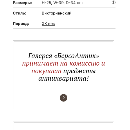
Размеры:
H-25, W-39, D-34 cm
Стиль:
Викторианский
Период:
XX век
Галерея «БерсоАнтик»
принимает на комиссию и
покупает
предметы
антиквариата!