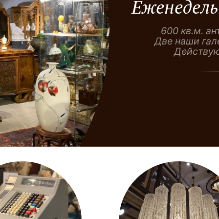
Еженедель
600 кв.м. а
Две наши гал
Действую