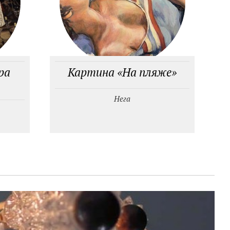
ра
Картина «На пляже»
Нега