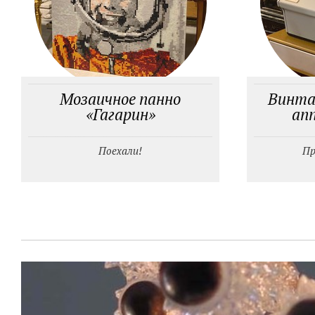
Мозаичное панно
Винта
«Гагарин»
ап
Поехали!
Пр