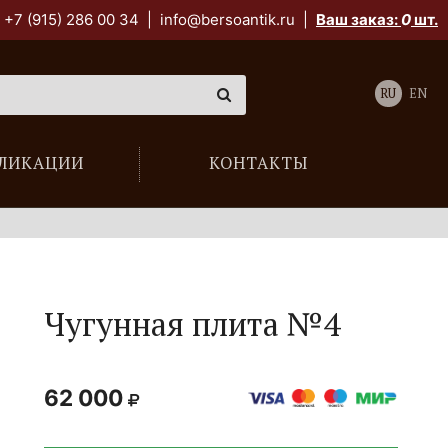
+7 (915) 286 00 34
|
info@bersoantik.ru
|
Ваш заказ:
0
шт.
RU
EN
ЛИКАЦИИ
КОНТАКТЫ
Чугунная плита №4
62 000