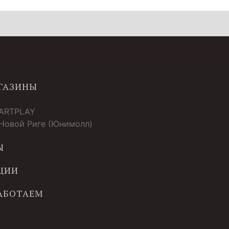
ГАЗИНЫ
 ARTPLAY
 Новой Риге (Юнимолл)
Ы
ЦИИ
РАБОТАЕМ