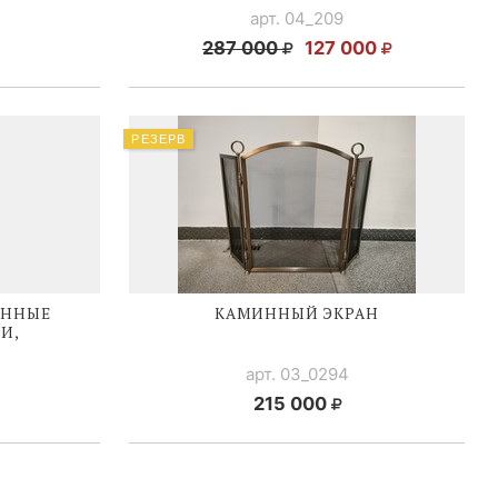
арт. 04_209
287 000
127 000
РЕЗЕРВ
ИННЫЕ
КАМИННЫЙ ЭКРАН
И,
арт. 03_0294
215 000