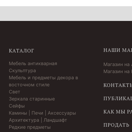
НАШИ МА
КАТАЛОГ
Мебель антикварная
Магазин на
Скульптура
Магазин на
Мебель и предметы декора в
восточном стиле
КОНТАКТ
Свет
ПУБЛИКА
Зеркала старинные
Cейфы
КАК МЫ 
Камины | Печи | Аксессуары
Архитектура | Ландшафт
ПРОДАТЬ
Редкие предметы