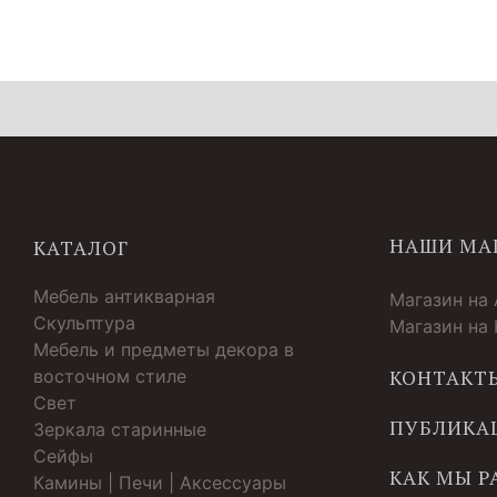
НАШИ МА
КАТАЛОГ
Мебель антикварная
Магазин на
Скульптура
Магазин на
Мебель и предметы декора в
восточном стиле
КОНТАКТ
Свет
ПУБЛИКА
Зеркала старинные
Cейфы
КАК МЫ 
Камины | Печи | Аксессуары