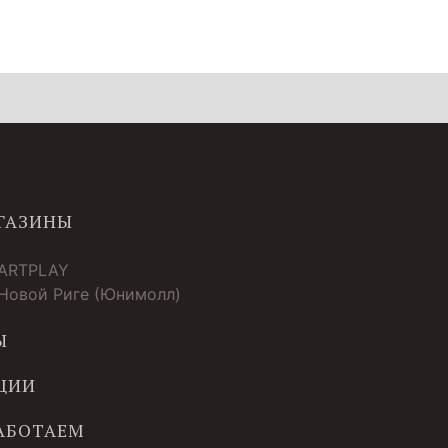
ГАЗИНЫ
 ARTPLAY
 Новой Риге (Юнимолл)
Ы
ЦИИ
РАБОТАЕМ