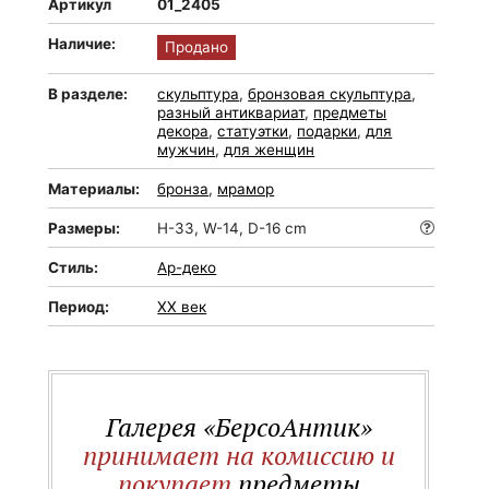
Артикул
01_2405
Наличие:
Продано
В разделе:
скульптура
,
бронзовая скульптура
,
разный антиквариат
,
предметы
декора
,
статуэтки
,
подарки
,
для
мужчин
,
для женщин
Материалы:
бронза
,
мрамор
Размеры:
H-33, W-14, D-16 cm
Стиль:
Ар-деко
Период:
XX век
Галерея «БерсоАнтик»
принимает на комиссию и
покупает
предметы