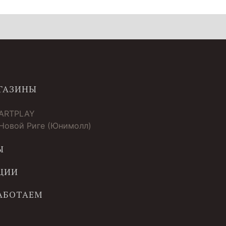
ГАЗИНЫ
 ARTPLAY
 Новой Риге (Юнимолл)
Ы
ЦИИ
РАБОТАЕМ