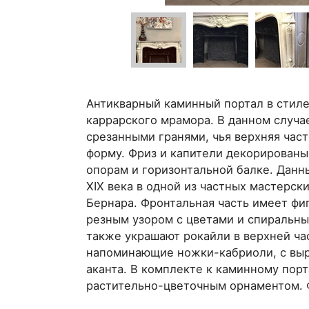
Антикварный каминный портал в стиле
каррарского мрамора. В данном случа
срезанными гранями, чья верхняя час
форму. Фриз и капители декорированы
опорам и горизонтальной балке. Данны
XIX века в одной из частных мастерск
Бернара. Фронтальная часть имеет фи
резным узором с цветами и спиральны
также украшают рокайли в верхней ча
напоминающие ножки-кабриоли, с выр
аканта. В комплекте к каминному порт
растительно-цветочным орнаментом. Ф