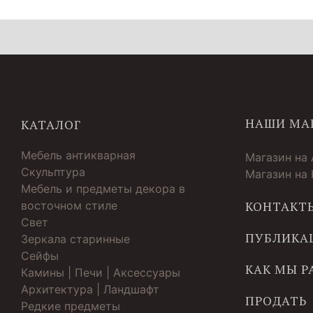
НАШИ МА
КАТАЛОГ
Мебель антикварная
Магазин на
Скульптура
Магазин на
Мебель и предметы декора в
восточном стиле
КОНТАКТ
Свет
ПУБЛИКА
Зеркала старинные
Cейфы
КАК МЫ 
Камины | Печи | Аксессуары
Архитектура | Ландшафт
ПРОДАТЬ
Редкие предметы