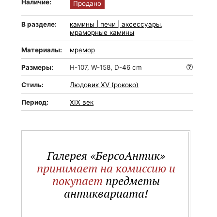
Наличие:
Продано
В разделе:
камины | печи | аксессуары
,
мраморные камины
Материалы:
мрамор
Размеры:
H-107, W-158, D-46 cm
Стиль:
Людовик XV (рококо)
Период:
XIX век
Галерея «БерсоАнтик»
принимает на комиссию и
покупает
предметы
антиквариата!