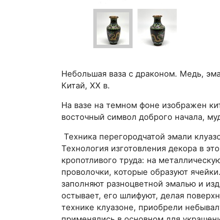
Небольшая ваза с драконом. Медь, эма
Китай, XX в.
На вазе на темном фоне изображен к
восточный символ доброго начала, му
Техника перегородчатой эмали клуазон
Технология изготовления декора в эт
кропотливого труда: на металлическу
проволочки, которые образуют ячейки.
заполняют разноцветной эмалью и изд
остывает, его шлифуют, делая поверх
технике клуазоне, приобрели небывалу
применялись в основном для украшени