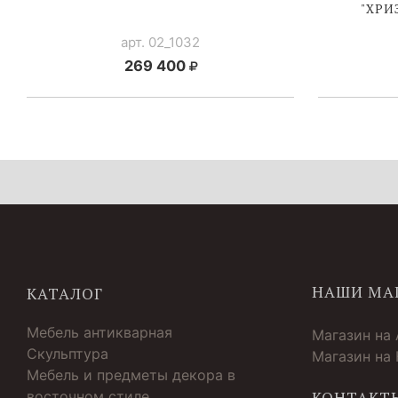
"ХРИ
арт. 02_1032
269 400
НАШИ МА
КАТАЛОГ
Мебель антикварная
Магазин на
Скульптура
Магазин на
Мебель и предметы декора в
восточном стиле
КОНТАКТ