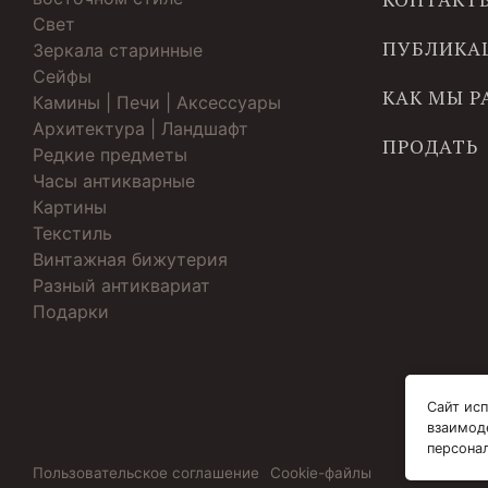
Свет
ПУБЛИКА
Зеркала старинные
Cейфы
КАК МЫ 
Камины | Печи | Аксессуары
Архитектура | Ландшафт
ПРОДАТЬ
Редкие предметы
Часы антикварные
Картины
Текстиль
Винтажная бижутерия
Разный антиквариат
Подарки
Сайт исп
взаимод
персона
Пользовательское соглашение
Cookie-файлы