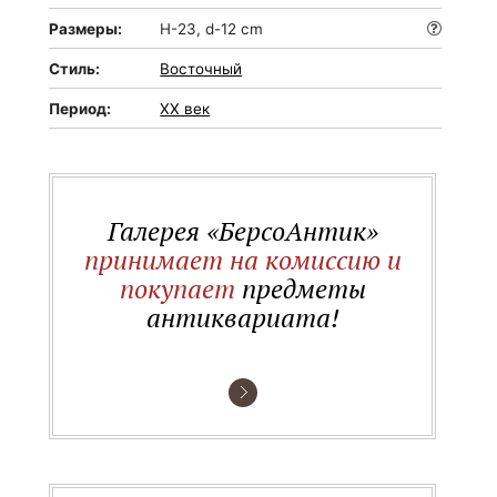
Размеры:
H-23, d-12 cm
Стиль:
Восточный
Период:
XX век
Галерея «БерсоАнтик»
принимает на комиссию и
покупает
предметы
антиквариата!