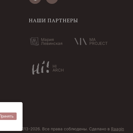
НАШИ ПАРТНЕРЫ
Мария
MA
Левинская
PROJECT
HI
ARCH
Принять
ersoantik 2013-2026. Все права соблюдены. Сделано в
Raagin