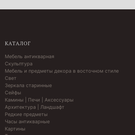
КАТАЛОГ
Мебель антикварная
Скульптура
Мебель и предметы декора в восточном стиле
Свет
Зеркала старинные
Cейфы
Камины | Печи | Аксессуары
Архитектура | Ландшафт
Редкие предметы
Часы антикварные
Картины