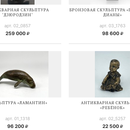
КВАРНАЯ СКУЛЬПТУРА
БРОНЗОВАЯ СКУЛЬПТУРА 
"ДЗЮРОДЗИН"
ДИАНЫ»
арт. 02_0857
арт. 03_1763
259 000
98 600
ЬПТУРА «ЛАМАНТИН»
АНТИКВАРНАЯ СКУЛЬ
«РЕБЁНОК»
арт. 01_1318
арт. 02_5257
96 200
22 500