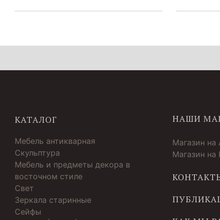
НАШИ МА
КАТАЛОГ
Мебель антикварная
Магазин на
Скульптура
Магазин на
Мебель и предметы декора в
восточном стиле
КОНТАКТ
Свет
ПУБЛИКА
Зеркала старинные
Cейфы