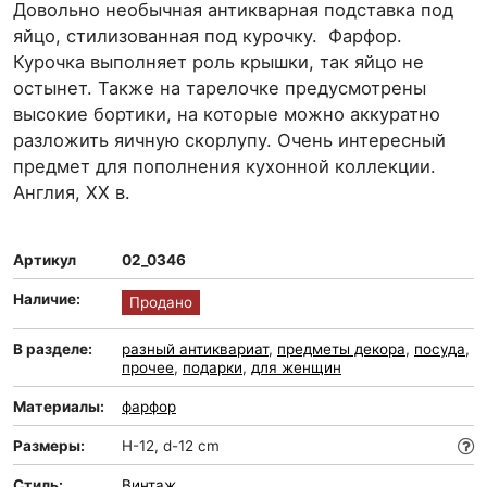
Довольно необычная антикварная подставка под
яйцо, стилизованная под курочку. Фарфор.
Курочка выполняет роль крышки, так яйцо не
остынет. Также на тарелочке предусмотрены
высокие бортики, на которые можно аккуратно
разложить яичную скорлупу. Очень интересный
предмет для пополнения кухонной коллекции.
Англия, ХХ в.
Артикул
02_0346
Наличие:
Продано
В разделе:
разный антиквариат
,
предметы декора
,
посуда
,
прочее
,
подарки
,
для женщин
Материалы:
фарфор
Размеры:
H-12, d-12 cm
Стиль:
Винтаж