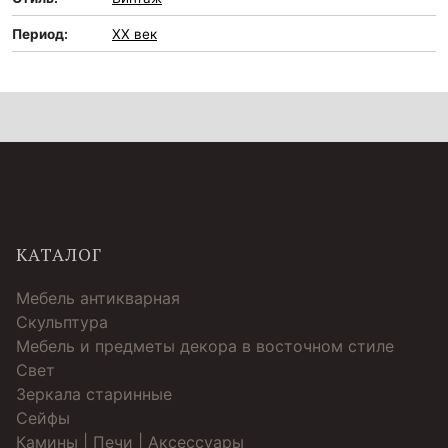
Период:
XX век
КАТАЛОГ
Мебель антикварная
Скульптура
Мебель и предметы декора в восточном стиле
Свет
Зеркала старинные
Cейфы
Камины | Печи | Аксессуары