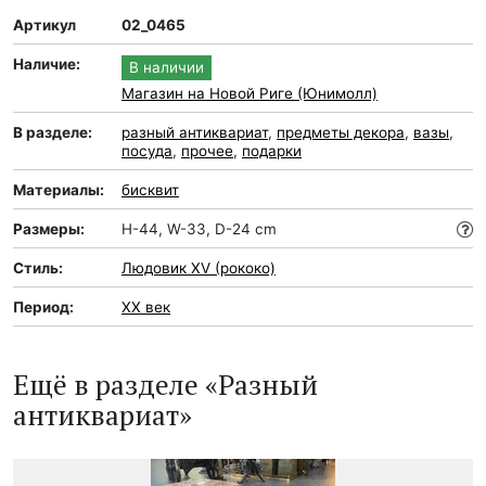
Артикул
02_0465
Наличие:
В наличии
Магазин на Новой Риге (Юнимолл)
В разделе:
разный антиквариат
,
предметы декора
,
вазы
,
посуда
,
прочее
,
подарки
Материалы:
бисквит
Размеры:
H-44, W-33, D-24 cm
Стиль:
Людовик XV (рококо)
Период:
XX век
Ещё в разделе «Разный
антиквариат»