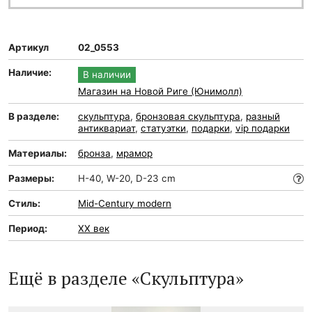
Артикул
02_0553
Наличие:
В наличии
Магазин на Новой Риге (Юнимолл)
В разделе:
скульптура
,
бронзовая скульптура
,
разный
антиквариат
,
статуэтки
,
подарки
,
vip подарки
Материалы:
бронза
,
мрамор
Размеры:
Н-40, W-20, D-23 cm
Стиль:
Mid-Сentury modern
Период:
XX век
Ещё в разделе «Скульптура»