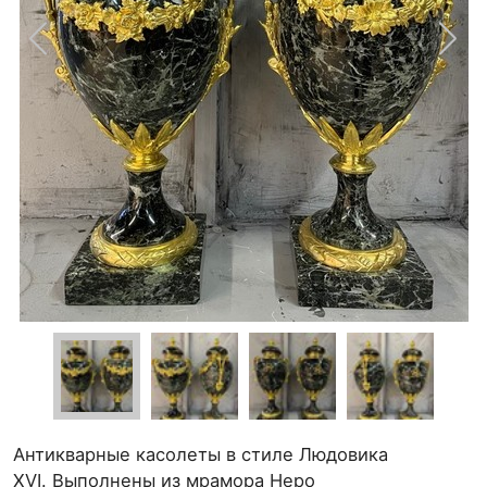
Антикварные касолеты в стиле Людовика
XVI. Выполнены из мрамора Неро