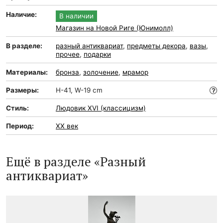
Наличие:
В наличии
Магазин на Новой Риге (Юнимолл)
В разделе:
разный антиквариат
,
предметы декора
,
вазы
,
прочее
,
подарки
Материалы:
бронза
,
золочение
,
мрамор
Размеры:
H-41, W-19 cm
Стиль:
Людовик XVI (классицизм)
Период:
XX век
Ещё в разделе «Разный
антиквариат»