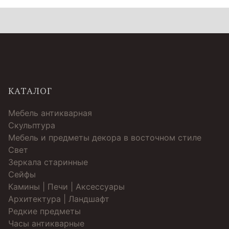
КАТАЛОГ
Мебель антикварная
Скульптура
Мебель и предметы декора в восточном стиле
Свет
Зеркала старинные
Cейфы
Камины | Печи | Аксессуары
Архитектура | Ландшафт
Редкие предметы
Часы антикварные