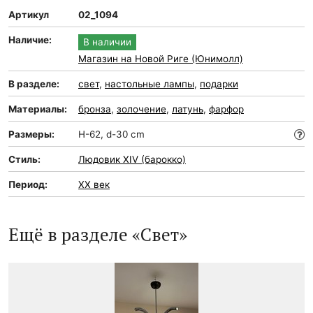
Артикул
02_1094
Наличие:
В наличии
Магазин на Новой Риге (Юнимолл)
В разделе:
свет
,
настольные лампы
,
подарки
Материалы:
бронза
,
золочение
,
латунь
,
фарфор
Размеры:
H-62, d-30 cm
Стиль:
Людовик XIV (барокко)
Период:
XX век
Ещё в разделе «Свет»