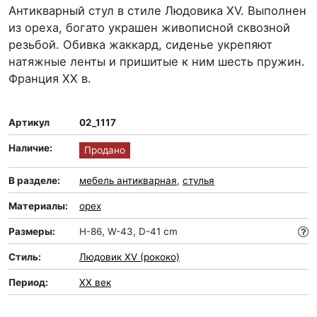
Антикварный стул в стиле Людовика XV. Выполнен
из ореха, богато украшен живописной сквозной
резьбой. Обивка жаккард, сиденье укрепяют
натяжные ленты и пришитые к ним шесть пружин.
Франция XX в.
Артикул
02_1117
Наличие:
Продано
В разделе:
мебель антикварная
,
стулья
Материалы:
орех
Размеры:
H-86, W-43, D-41 cm
Стиль:
Людовик XV (рококо)
Период:
XX век