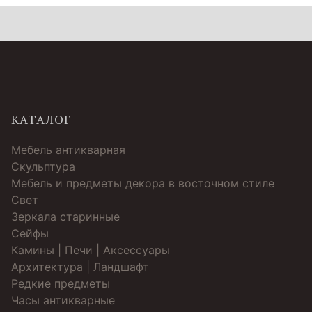
КАТАЛОГ
Мебель антикварная
Скульптура
Мебель и предметы декора в восточном стиле
Свет
Зеркала старинные
Cейфы
Камины | Печи | Аксессуары
Архитектура | Ландшафт
Редкие предметы
Часы антикварные