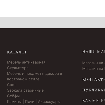
НАШИ МА
КАТАЛОГ
Мебель антикварная
Магазин на
Скульптура
Магазин на
Мебель и предметы декора в
восточном стиле
КОНТАКТ
Свет
ПУБЛИКА
Зеркала старинные
Cейфы
КАК МЫ 
Камины | Печи | Аксессуары