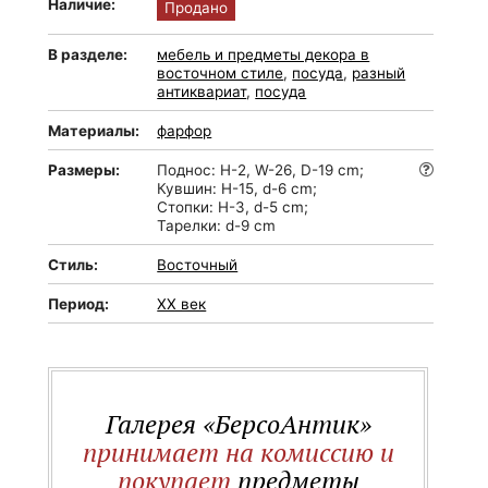
Наличие:
Продано
В разделе:
мебель и предметы декора в
восточном стиле
,
посуда
,
разный
антиквариат
,
посуда
Материалы:
фарфор
Размеры:
Поднос: H-2, W-26, D-19 cm;
Кувшин: H-15, d-6 cm;
Стопки: H-3, d-5 cm;
Тарелки: d-9 cm
Стиль:
Восточный
Период:
XX век
Галерея «БерсоАнтик»
принимает на комиссию и
покупает
предметы