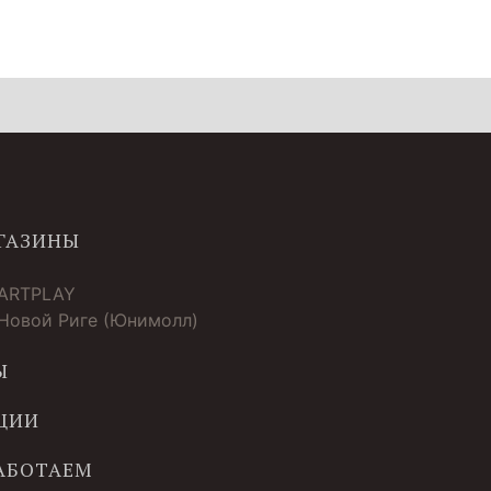
ГАЗИНЫ
 ARTPLAY
 Новой Риге (Юнимолл)
Ы
ЦИИ
РАБОТАЕМ