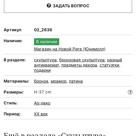
ЗАДАТЬ ВОПРОС
Артикул
02_2636
Наличие:
В наличии
Магазин на Новой Риге (Юнимолл)
В разделе:
скульптура
,
бронзовая скульптура
,
разный
антиквариат
,
предметы декора
,
статуэтки
,
подарки
Материалы:
бронза
,
мрамор
,
патина
Размеры:
H-37 cm
Стиль:
Ар-деко
Период:
XX век
Ещё в разделе «Скульптура»