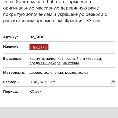
леса. Холст, масло. Работа оформлена в
оригинальную массивную деревянную раму,
покрытую золочением и украшенную резьбой с
растительным орнаментом. Франция, XX век.
Артикул
02_5018
Наличие:
Продано
В разделе:
картины
,
живопись
,
разный антиквариат
,
предметы декора
,
на стены
Материалы:
дерево
,
золочение
,
масло
,
холст
Размеры:
H-45, W-52 cm
Период:
XX век