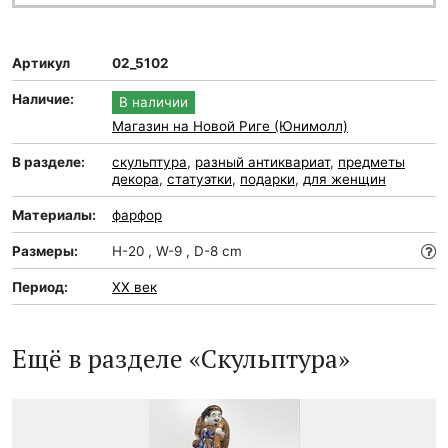
Артикул
02_5102
Наличие:
В наличии
Магазин на Новой Риге (Юнимолл)
В разделе:
скульптура
,
разный антиквариат
,
предметы
декора
,
статуэтки
,
подарки
,
для женщин
Материалы:
фарфор
Размеры:
H-20 , W-9 , D-8 cm
Период:
XX век
Ещё в разделе «Скульптура»