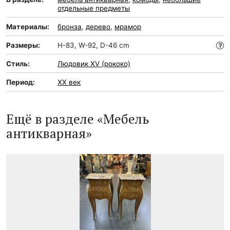
отдельные предметы
Материалы:
бронза
,
дерево
,
мрамор
Размеры:
H-83, W-92, D-46 cm
Стиль:
Людовик XV (рококо)
Период:
XX век
Ещё в разделе «Мебель
антикварная»