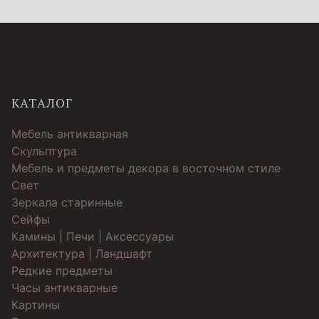
КАТАЛОГ
Мебель антикварная
Скульптура
Мебель и предметы декора в восточном стиле
Свет
Зеркала старинные
Cейфы
Камины | Печи | Аксессуары
Архитектура | Ландшафт
Редкие предметы
Часы антикварные
Картины