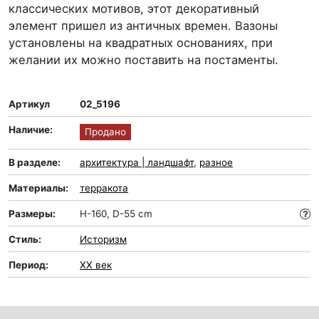
классических мотивов, этот декоративный
элемент пришел из античных времен. Вазоны
установлены на квадратных основаниях, при
желании их можно поставить на постаменты.
Артикул
02_5196
Наличие:
Продано
В разделе:
архитектура | ландшафт
,
разное
Материалы:
терракота
Размеры:
Н-160, D-55 cm
Стиль:
Историзм
Период:
XX век