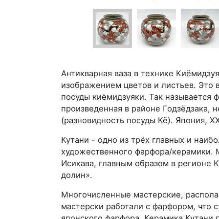
Антикварная ваза в технике Киёмидзу
изображением цветов и листьев. Это в
посуды киёмидзуяки. Так называется 
произведенная в районе Годзёдзака, н
(разновидность посуды Кё). Япония, X
Кутани - одно из трёх главных и наиб
художественного фарфора/керамики. 
Исикава, главным образом в регионе К
долин».
Многочисленные мастерские, располаг
мастерски работали с фарфором, что 
японского фарфора. Керамика Кутани 