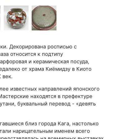
яки. Декорирована росписью с
аза относится к подтипу
фарфоровая и керамическая посуда,
едалеко от храма Киёмидзу в Киото
X век.
олее известных направлений японского
Мастерские находятся в префектуре
утани, буквальный перевод - «девять
авшиеся близ города Кага, настолько
стали нарицательным именем всего
представлялась на всемирных выставках