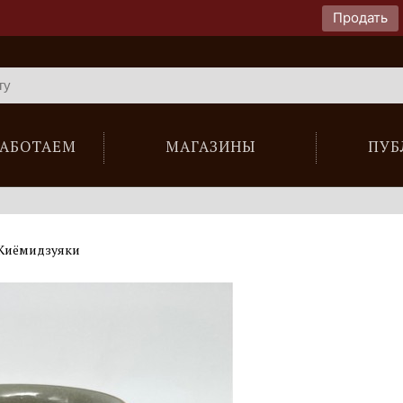
Продать
РАБОТАЕМ
МАГАЗИНЫ
ПУБ
 Киёмидзуяки