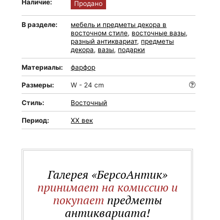
Наличие:
Продано
В разделе:
мебель и предметы декора в
восточном стиле
,
восточные вазы
,
разный антиквариат
,
предметы
декора
,
вазы
,
подарки
Материалы:
фарфор
Размеры:
W - 24 cm
Стиль:
Восточный
Период:
XX век
Галерея «БерсоАнтик»
принимает на комиссию и
покупает
предметы
антиквариата!