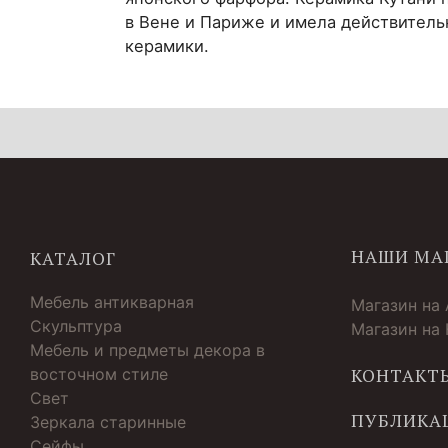
в Вене и Париже и имела действитель
керамики.
НАШИ МА
КАТАЛОГ
Мебель антикварная
Магазин на
Скульптура
Магазин на
Мебель и предметы декора в
восточном стиле
КОНТАКТ
Свет
ПУБЛИКА
Зеркала старинные
Cейфы