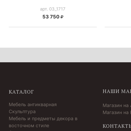
арт. 03_1717
53 750
НАШИ МА
КАТАЛОГ
Мебель антикварная
Магазин на
Скульптура
Магазин на
Мебель и предметы декора в
восточном стиле
КОНТАКТ