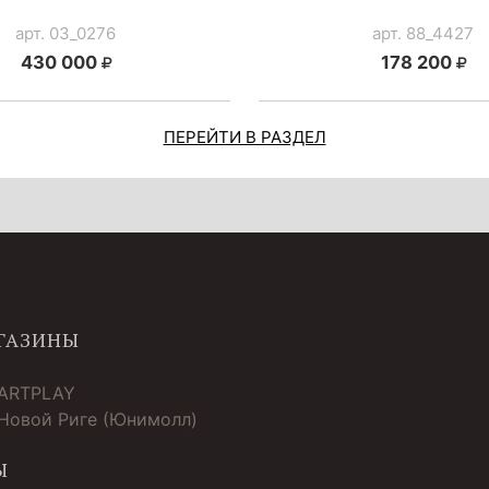
арт. 03_0276
арт. 88_4427
430 000
178 200
ПЕРЕЙТИ В РАЗДЕЛ
ГАЗИНЫ
 ARTPLAY
 Новой Риге (Юнимолл)
Ы