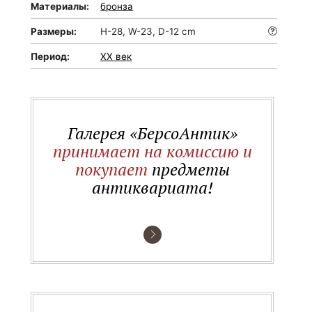
Материалы:
бронза
Размеры:
H-28, W-23, D-12 cm
Период:
XX век
Галерея «БерсоАнтик»
принимает на комиссию и
покупает
предметы
антиквариата!