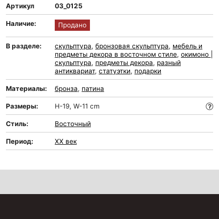
Артикул
03_0125
Наличие:
Продано
В разделе:
скульптура
,
бронзовая скульптура
,
мебель и
предметы декора в восточном стиле
,
окимоно |
скульптура
,
предметы декора
,
разный
антиквариат
,
статуэтки
,
подарки
Материалы:
бронза
,
патина
Размеры:
H-19, W-11 cm
Стиль:
Восточный
Период:
XX век