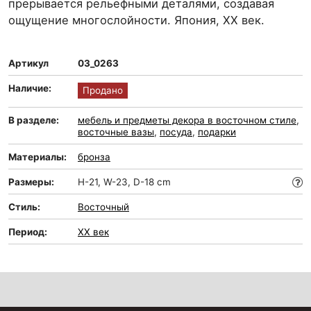
прерывается рельефными деталями, создавая
ощущение многослойности. Япония, ХХ век.
Артикул
03_0263
Наличие:
Продано
В разделе:
мебель и предметы декора в восточном стиле
,
восточные вазы
,
посуда
,
подарки
Материалы:
бронза
Размеры:
H-21, W-23, D-18 cm
Стиль:
Восточный
Период:
XX век