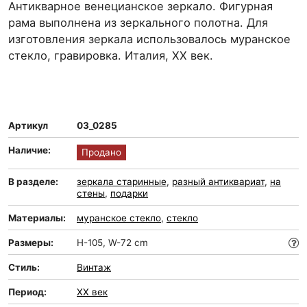
Антикварное венецианское зеркало. Фигурная
рама выполнена из зеркального полотна. Для
изготовления зеркала использовалось муранское
стекло, гравировка. Италия, XX век.
Артикул
03_0285
Наличие:
Продано
В разделе:
зеркала старинные
,
разный антиквариат
,
на
стены
,
подарки
Материалы:
муранское стекло
,
стекло
Размеры:
H-105, W-72 cm
Стиль:
Винтаж
Период:
XX век